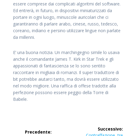
essere comprese dai complicati algoritmi del software.
Ed entrerà, in futuro, in dispositivi miniaturizzati da
portare in ogni luogo, minuscole auricolari che ci
garantiranno di parlare arabo, cinese, russo, tedesco,
coreano, indiano e persino utilizzare lingue non parlate
da millenni.
E’ una buona notizia. Un marchingegno simile lo usava
anche il comandante James T. Kirk in Star Trek e gli
appassionati di fantascienza se lo sono sentito
raccontare in migliaia di romanzi. Il super traduttore di
bit potrebbe aiutarci tanto, ma dovrà essere utilizzato
nel modo migliore. Una raffica di offese tradotte alla
perfezione possono essere peggio della Torre di
Babele.
Navigazione
Successivo:
Precedente:
Articolo
Contraffazione, tre