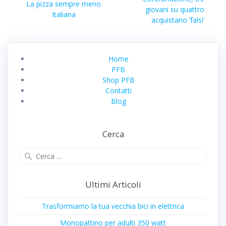
articoli
Articolo
La pizza sempre meno
successivo:
giovani su quattro
precedente:
Italiana
acquistano ‘falsi’
Home
PFB
Shop PFB
Contatti
Blog
Cerca
Ricerca
per:
Ultimi Articoli
Trasformiamo la tua vecchia bici in elettrica
Monopattino per adulti 350 watt