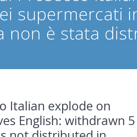
dei supermercati ing
ta non è stata distr
o Italian explode on
es English: withdrawn 5
 not distributed in