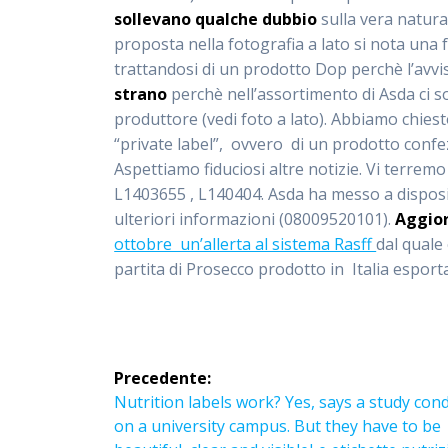
sollevano qualche dubbio
sulla vera natura
proposta nella fotografia a lato si nota una fr
trattandosi di un prodotto Dop perchè l’avvi
strano
perchè nell’assortimento di Asda ci s
produttore (vedi foto a lato). Abbiamo chiesto
“private label”, ovvero di un prodotto conf
Aspettiamo fiduciosi altre notizie. Vi terremo
L1403655 , L140404. Asda ha messo a disposi
ulteriori informazioni (08009520101).
Aggior
ottobre un’allerta al sistema Rasff
dal quale
partita di Prosecco prodotto in Italia esport
Navigazione
Precedente:
articoli
Articolo
Nutrition labels work? Yes, says a study con
precedente:
on a university campus. But they have to be