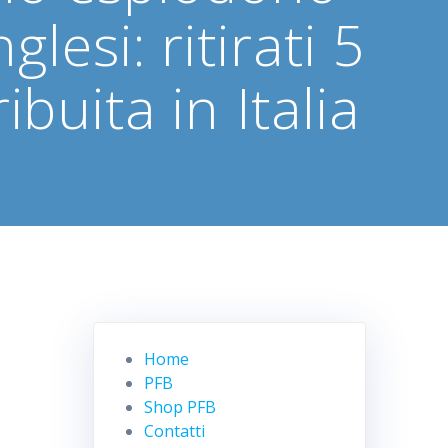
lesi: ritirati 5
ibuita in Italia
Home
PFB
Shop PFB
Contatti