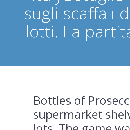
sugli scaffali 
lotti. La parti
Bottles of Prosecc
supermarket shelv
lots. The game was