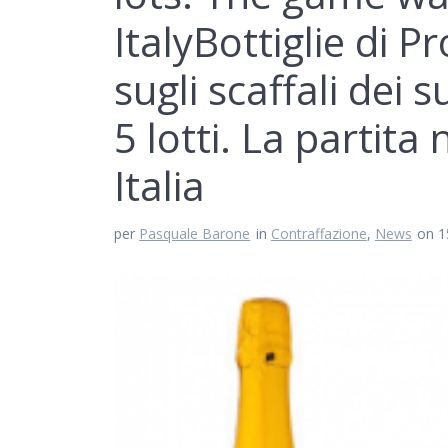
Italy
Bottiglie di P
sugli scaffali dei s
5 lotti. La partita 
Italia
per
Pasquale Barone
in
Contraffazione
,
News
on 