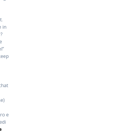
t.
e in
r?
e
l”
 keep
that
se)
iro e
edi
he