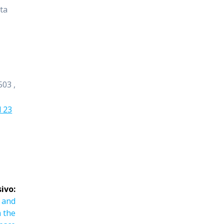
tta
503 ,
l 23
ivo:
 and
 the