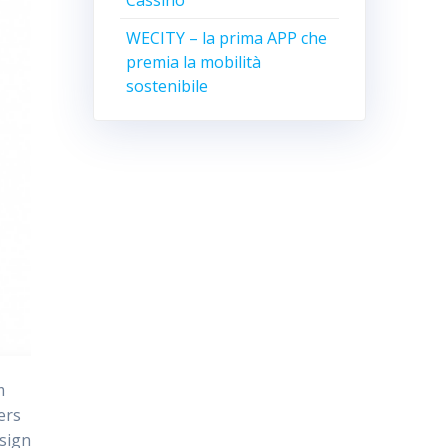
Cassino
WECITY – la prima APP che
premia la mobilità
sostenibile
m
ers
 sign