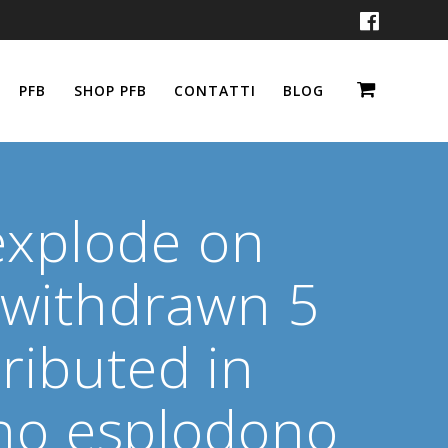
PFB
SHOP PFB
CONTATTI
BLOG
 explode on
 withdrawn 5
ributed in
iano esplodono