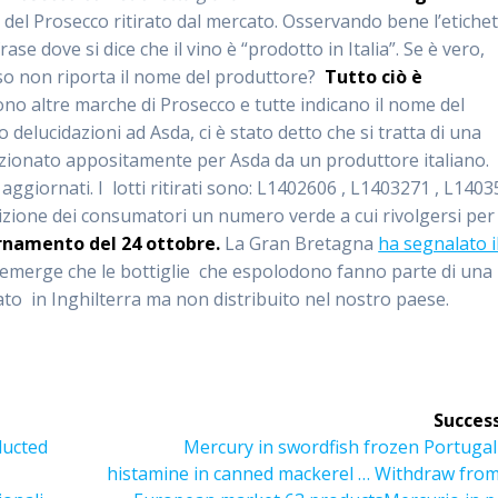
 del Prosecco ritirato dal mercato. Osservando bene l’etiche
ase dove si dice che il vino è “prodotto in Italia”. Se è vero,
so non riporta il nome del produttore?
Tutto ciò è
ono altre marche di Prosecco e tutte indicano il nome del
 delucidazioni ad Asda, ci è stato detto che si tratta di una
ezionato appositamente per Asda da un produttore italiano.
 aggiornati. I lotti ritirati sono: L1402606 , L1403271 , L1403
zione dei consumatori un numero verde a cui rivolgersi per
namento del 24 ottobre.
La Gran Bretagna
ha segnalato i
 emerge che le bottiglie che espolodono fanno parte di una
ato in Inghilterra ma non distribuito nel nostro paese.
Success
Articolo
ducted
Mercury in swordfish frozen Portugal
successivo:
histamine in canned mackerel … Withdraw from