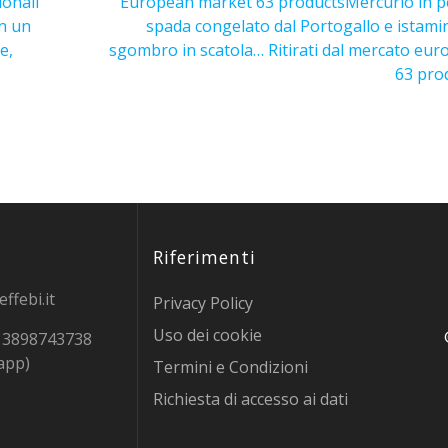
ionali
European market 63 products
Mercurio in p
in un
spada congelato dal Portogallo e istami
e,
sgombro in scatola… Ritirati dal mercato eu
63 pro
Riferimenti
ffebi.it
Privacy Policy
Uso dei cookie
9 3898743738
app)
Termini e Condizioni
Richiesta di accesso ai dati