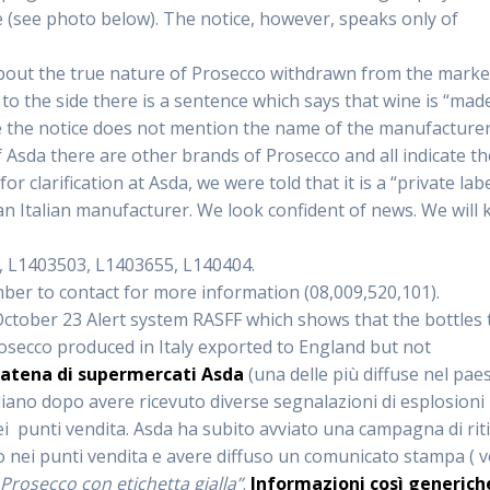
e (see photo below). The notice, however, speaks only of
bout the true nature of Prosecco withdrawn from the marke
to the side there is a sentence which says that wine is “mad
cause the notice does not mention the name of the manufacture
 Asda there are other brands of Prosecco and all indicate th
clarification at Asda, we were told that it is a “private labe
an Italian manufacturer. We look confident of news. We will
, L1403503, L1403655, L140404.
ber to contact for more information (08,009,520,101).
October 23 Alert system RASFF which shows that the bottles 
secco produced in Italy exported to England but not
 catena di supermercati Asda
(una delle più diffuse nel pae
italiano dopo avere ricevuto diverse segnalazioni di esplosioni
nei punti vendita. Asda ha subito avviato una campagna di rit
lo nei punti vendita e avere diffuso un comunicato stampa ( v
“
Prosecco con etichetta gialla”
.
Informazioni così generic