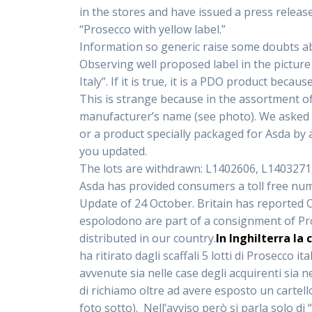
in the stores and have issued a press releas
“Prosecco with yellow label.”
Information so generic raise some doubts a
Observing well proposed label in the picture 
Italy”. If it is true, it is a PDO product be
This is strange because in the assortment of
manufacturer’s name (see photo). We asked for 
or a product specially packaged for Asda by 
you updated.
The lots are withdrawn: L1402606, L1403271
Asda has provided consumers a toll free num
Update of 24 October. Britain has reported 
espolodono are part of a consignment of Pro
distributed in our country.
In Inghilterra la
ha ritirato dagli scaffali 5 lotti di Prosecco 
avvenute sia nelle case degli acquirenti sia 
di richiamo oltre ad avere esposto un cartel
foto sotto). Nell’avviso però si parla solo di 