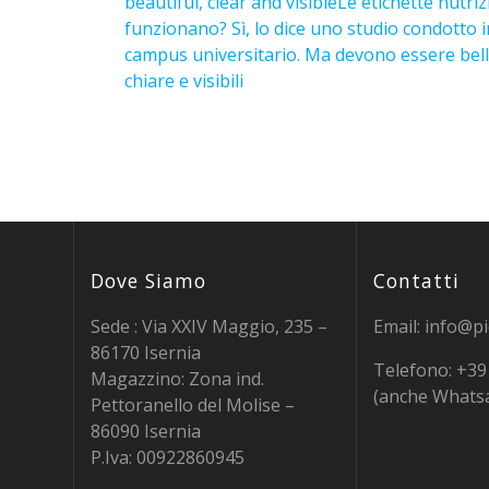
beautiful, clear and visible
Le etichette nutriz
funzionano? Sì, lo dice uno studio condotto 
campus universitario. Ma devono essere bell
chiare e visibili
Dove Siamo
Contatti
Sede : Via XXIV Maggio, 235 –
Email: info@pie
86170 Isernia
Telefono: +3
Magazzino: Zona ind.
(anche Whats
Pettoranello del Molise –
86090 Isernia
P.Iva: 00922860945