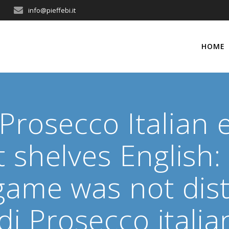
info@pieffebi.it
HOME
 Prosecco Italian
 shelves English:
 game was not dist
e di Prosecco ital