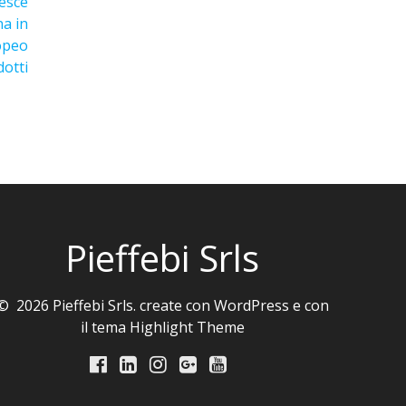
esce
na in
ropeo
dotti
Pieffebi Srls
© 2026 Pieffebi Srls. create con WordPress e con
il tema
Highlight Theme