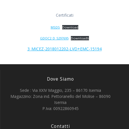
Certificati
MSDS
Download
GDOC2_D_5297695
Downloadti
3_MICEZ-2018012202-LVD+EMC-15194
Dove Siamo
Sede : Via XXIV Maggio, 235 – 86170 Isernia
Magazzino: Zona ind. Pettoranello del Molise – 86090
Isernia
P.Iva: 00922860945
Contatti