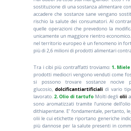
sostituzione di una sostanza alimentare con
accadere che sostanze sane vengano sostit
rischio la salute dei consumatori. Al contrar
quelle operazioni che prevedono la modifi
unicamente un maggiore rientro economico. Se
nel territorio europeo è un fenomeno in fort
più di 2,6 milioni di prodotti alimentari cont
Tra i cibi più contraffatti troviamo:
1. Miele
prodotti mediocri vengono venduti come fosser
si possono trovare sostanze nocive 
glucosio,
dolcificanti
artificiali
di vario ti
lavorato.
2. Olio di tartufo
Molti degli
olii
a
sono aromatizzati tramite l’unione dell’ol
dithiapentane. E’ fondamentale, pertanto, l
olii le cui etichette riportano generiche ind
più dannose per la salute presenti in co