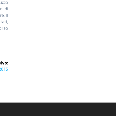
succo
io di
e. Il
tati,
 orzo
ivo:
 2015