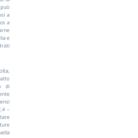
, può
sì a
sce a
arne
lia e
trati
olta,
fatto
o di
ente
ensì
2,4 –
stare
ture
uella