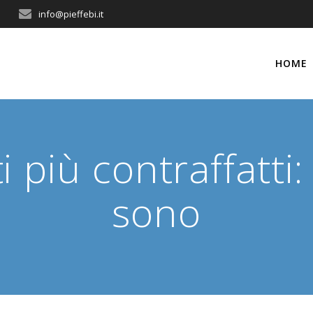
info@pieffebi.it
HOME
i più contraffatti:
sono