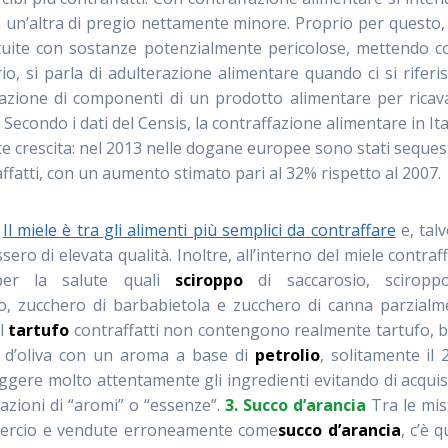
 un’altra di pregio nettamente minore. Proprio per questo
uite con sostanze potenzialmente pericolose, mettendo co
io, si parla di adulterazione alimentare quando ci si riferi
cazione di componenti di un prodotto alimentare per ricav
condo i dati del Censis, la contraffazione alimentare in Ita
e crescita: nel 2013 nelle dogane europee sono stati seques
raffatti, con un aumento stimato pari al 32% rispetto al 2007.
Il miele è tra gli alimenti più semplici da contraffare
e, talv
o di elevata qualità. Inoltre, all’interno del miele contraf
per la salute quali
sciroppo
di saccarosio, sciropp
po, zucchero di barbabietola e zucchero di canna parzialm
l
tartufo
contraffatti non contengono realmente tartufo, b
io d’oliva con un aroma a base di
petrolio
, solitamente il 
eggere molto attentamente gli ingredienti evitando di acqui
icazioni di “aromi” o “essenze”.
3. Succo d’arancia
Tra le mis
mmercio e vendute erroneamente come
succo
d’arancia
, c’è q