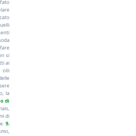
fato
lare
rcato
uelli
enti
 soda
ffare
on si
ti ai
 olii
elle
ssere
o, la
io di
mais,
mi di
re.
9.
smo,