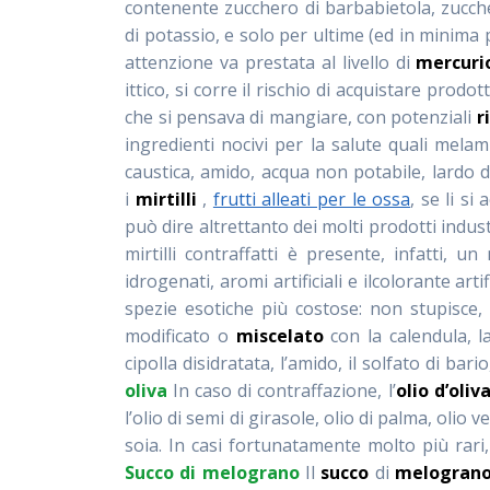
contenente zucchero di barbabietola, zucch
di potassio, e solo per ultime (ed in minima
attenzione va prestata al livello di
mercuri
ittico, si corre il rischio di acquistare prodo
che si pensava di mangiare, con potenziali
r
ingredienti nocivi per la salute quali mela
caustica, amido, acqua non potabile, lardo 
i
mirtilli
,
frutti alleati per le ossa
, se li s
può dire altrettanto dei molti prodotti industr
mirtilli contraffatti è presente, infatti, u
idrogenati, aromi artificiali e ilcolorante arti
spezie esotiche più costose: non stupisce, 
modificato o
miscelato
con la calendula, la
cipolla disidratata, l’amido, il solfato di bari
oliva
In caso di contraffazione, l’
olio
d’oliv
l’olio di semi di girasole, olio di palma, olio ve
soia. In casi fortunatamente molto più rari
Succo di melograno
Il
succo
di
melogran