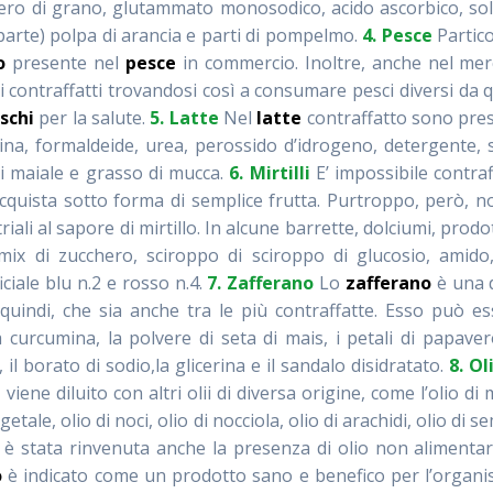
ero di grano, glutammato monosodico, acido ascorbico, sol
 parte) polpa di arancia e parti di pompelmo.
4. Pesce
Partico
o
presente nel
pesce
in commercio. Inoltre, anche nel me
tti contraffatti trovandosi così a consumare pesci diversi da q
ischi
per la salute.
5. Latte
Nel
latte
contraffatto sono pres
mina, formaldeide, urea, perossido d’idrogeno, detergente,
di maiale e grasso di mucca.
6. Mirtilli
E’ impossibile contra
i acquista sotto forma di semplice frutta. Purtroppo, però, n
iali al sapore di mirtillo. In alcune barrette, dolciumi, prodot
n mix di zucchero, sciroppo di sciroppo di glucosio, amido,
ficiale blu n.2 e rosso n.4.
7. Zafferano
Lo
zafferano
è una d
quindi, che sia anche tra le più contraffatte. Esso può e
 curcumina, la polvere di seta di mais, i petali di papaver
o, il borato di sodio,la glicerina e il sandalo disidratato.
8. Ol
a
viene diluito con altri olii di diversa origine, come l’olio di 
getale, olio di noci, olio di nocciola, olio di arachidi, olio di se
, è stata rinvenuta anche la presenza di olio non alimenta
o
è indicato come un prodotto sano e benefico per l’organi