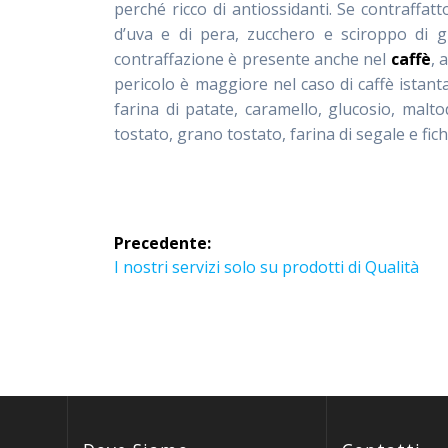
perché ricco di antiossidanti. Se contraffat
d’uva e di pera, zucchero e sciroppo di g
contraffazione è presente anche nel
caffè
, 
pericolo è maggiore nel caso di caffè istanta
farina di patate, caramello, glucosio, maltod
tostato, grano tostato, farina di segale e fich
Navigazione
Precedente:
articoli
Articolo
I nostri servizi solo su prodotti di Qualità
precedente: