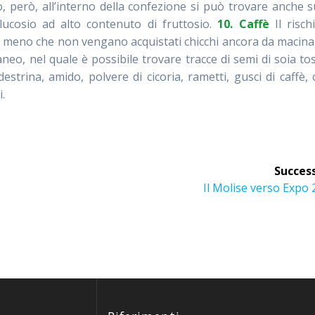
to, però, all’interno della confezione si può trovare anche 
lucosio ad alto contenuto di fruttosio.
10. Caffè
Il risch
a meno che non vengano acquistati chicchi ancora da macinar
neo, nel quale è possibile trovare tracce di semi di soia tos
estrina, amido, polvere di cicoria, rametti, gusci di caffè,
i.
Success
Articolo
Il Molise verso Expo
successivo: