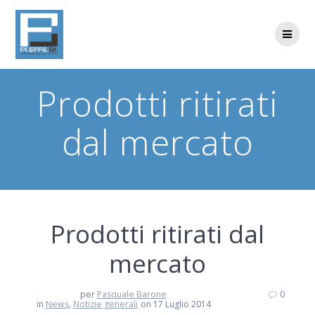
Skip
to
content
Prodotti ritirati
dal mercato
Prodotti ritirati dal
mercato
per
Pasquale Barone
0
in
News
,
Notizie generali
on 17 Luglio 2014