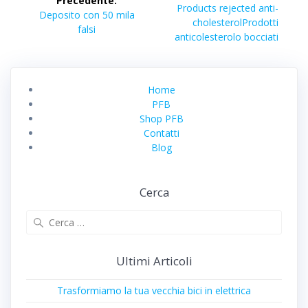
Precedente:
articoli
Articolo
Products rejected anti-
Articolo
Deposito con 50 mila
successivo:
cholesterol
Prodotti
precedente:
falsi
anticolesterolo bocciati
Home
PFB
Shop PFB
Contatti
Blog
Cerca
Ricerca
per:
Ultimi Articoli
Trasformiamo la tua vecchia bici in elettrica