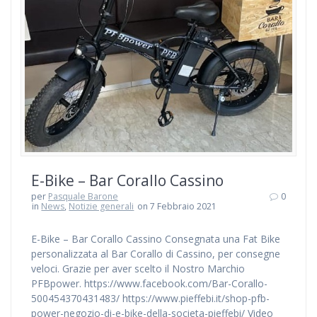
E-Bike – Bar Corallo Cassino
per
Pasquale Barone
0
in
News
,
Notizie generali
on 7 Febbraio 2021
E-Bike – Bar Corallo Cassino Consegnata una Fat Bike
personalizzata al Bar Corallo di Cassino, per consegne
veloci. Grazie per aver scelto il Nostro Marchio
PFBpower. https://www.facebook.com/Bar-Corallo-
500454370431483/ https://www.pieffebi.it/shop-pfb-
power-negozio-di-e-bike-della-societa-pieffebi/ Video