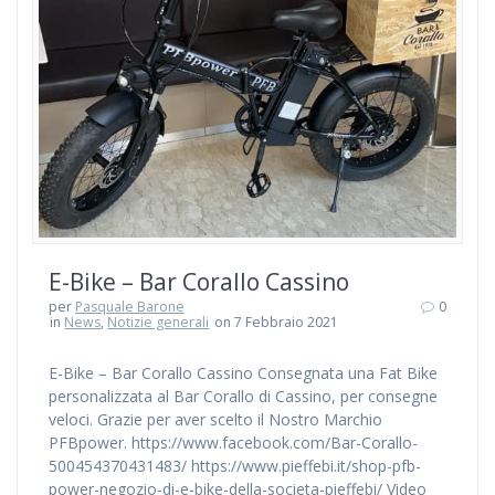
E-Bike – Bar Corallo Cassino
per
Pasquale Barone
0
in
News
,
Notizie generali
on 7 Febbraio 2021
E-Bike – Bar Corallo Cassino Consegnata una Fat Bike
personalizzata al Bar Corallo di Cassino, per consegne
veloci. Grazie per aver scelto il Nostro Marchio
PFBpower. https://www.facebook.com/Bar-Corallo-
500454370431483/ https://www.pieffebi.it/shop-pfb-
power-negozio-di-e-bike-della-societa-pieffebi/ Video