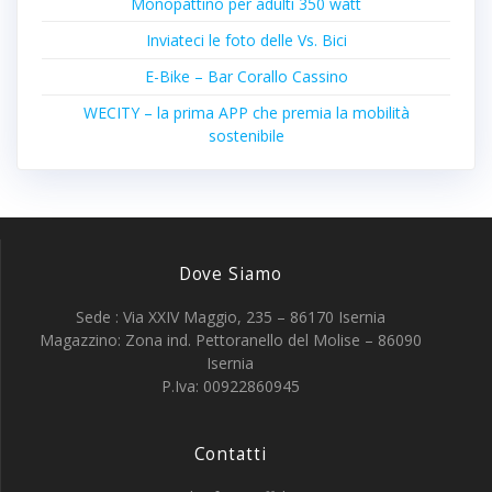
Monopattino per adulti 350 watt
Inviateci le foto delle Vs. Bici
E-Bike – Bar Corallo Cassino
WECITY – la prima APP che premia la mobilità
sostenibile
Dove Siamo
Sede : Via XXIV Maggio, 235 – 86170 Isernia
Magazzino: Zona ind. Pettoranello del Molise – 86090
Isernia
P.Iva: 00922860945
Contatti